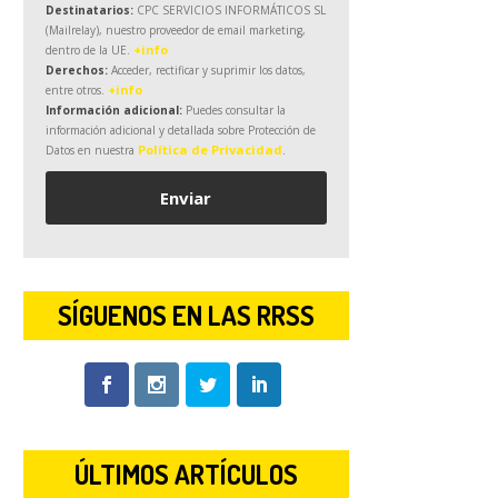
Destinatarios:
CPC SERVICIOS INFORMÁTICOS SL
(Mailrelay), nuestro proveedor de email marketing,
+info
dentro de la UE.
Derechos:
Acceder, rectificar y suprimir los datos,
+info
entre otros.
Información adicional:
Puedes consultar la
información adicional y detallada sobre Protección de
Política de Privacidad
Datos en nuestra
.
SÍGUENOS EN LAS RRSS
ÚLTIMOS ARTÍCULOS