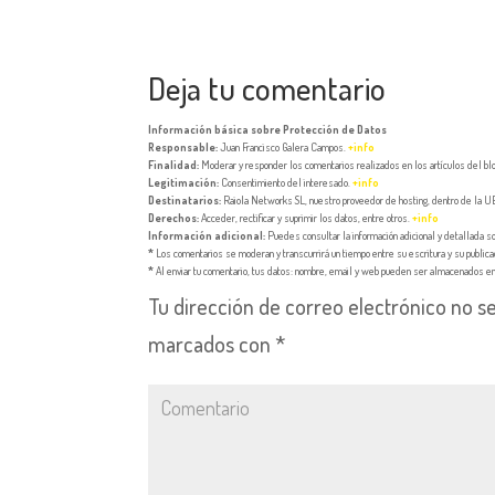
Deja tu comentario
Información básica sobre Protección de Datos
Responsable:
Juan Francisco Galera Campos.
+info
Finalidad:
Moderar y responder los comentarios realizados en los artículos del bl
Legitimación:
Consentimiento del interesado.
+info
Destinatarios:
Raiola Networks SL, nuestro proveedor de hosting, dentro de la U
Derechos:
Acceder, rectificar y suprimir los datos, entre otros.
+info
Información adicional:
Puedes consultar la información adicional y detallada 
*
Los comentarios se moderan y transcurrirá un tiempo entre su escritura y su publica
*
Al enviar tu comentario, tus datos: nombre, email y web pueden ser almacenados en 
Tu dirección de correo electrónico no se
marcados con
*