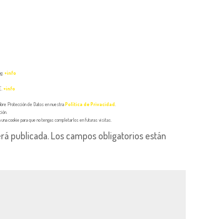
og.
+info
E.
+info
sobre Protección de Datos en nuestra
Política de Privacidad
.
ción.
una cookie para que no tengas completarlos en futuras visitas.
rá publicada.
Los campos obligatorios están