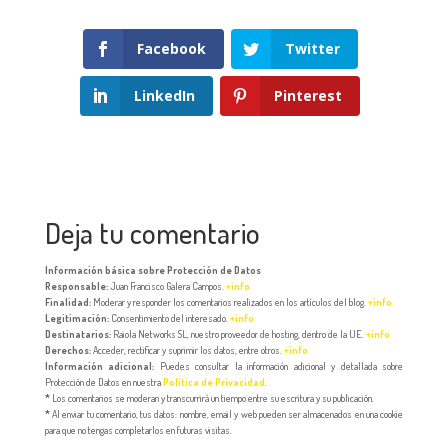
Facebook
Twitter
LinkedIn
Pinterest
Deja tu comentario
Información básica sobre Protección de Datos
Responsable:
Juan Francisco Galera Campos.
+info
Finalidad:
Moderar y responder los comentarios realizados en los artículos del blog.
+info
Legitimación:
Consentimiento del interesado.
+info
Destinatarios:
Raiola Networks SL, nuestro proveedor de hosting, dentro de la UE.
+info
Derechos:
Acceder, rectificar y suprimir los datos, entre otros.
+info
Información adicional:
Puedes consultar la información adicional y detallada sobre
Protección de Datos en nuestra
Política de Privacidad
.
*
Los comentarios se moderan y transcurrirá un tiempo entre su escritura y su publicación.
*
Al enviar tu comentario, tus datos: nombre, email y web pueden ser almacenados en una cookie
para que no tengas completarlos en futuras visitas.