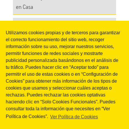
en Casa
Acción RSC El Boticario en Casa –
Utilizamos cookies propias y de terceros para garantizar
Coronavirus COVID-19
el correcto funcionamiento del sitio web, recoger
información sobre su uso, mejorar nuestros servicios,
Jornadas 360 Encuentros Profesionales
permitir funciones de redes sociales y mostrarte
publicidad personalizada basándonos en el análisis de
Marketing Digital Cádiz
tu tráfico. Puedes hacer clic en “Aceptar todo” para
permitir el uso de estas cookies o en “Configuración de
Cookies” para obtener más información de los tipos de
CATEGORÍAS
cookies que usamos y seleccionar cuáles aceptas o
rechazas. Puedes rechazar las cookies optativas
haciendo clic en “Solo Cookies Funcionales”. Puedes
CATEGORÍAS
consultar toda la información que necesites en “Ver
Política de Cookies”.
Ver Política de Cookies
BUSCADOR