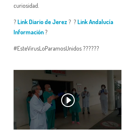
curiosidad.
?
Link Diario de Jerez
? ?
Link Andalucía
Información
?
#EsteVirusLoParamosUnidos ??????